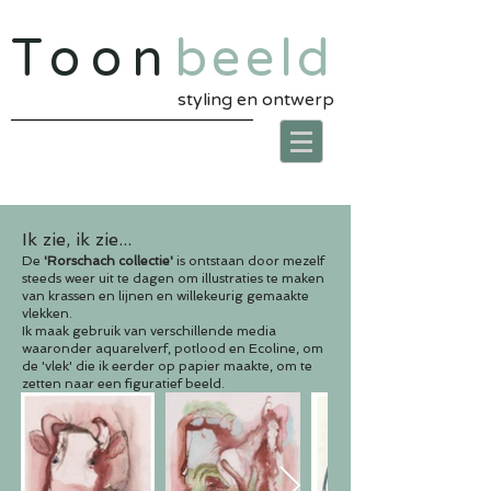
Toon
beeld
styling en ontwerp
Ik zie, ik zie...
De
'Rorschach collectie'
is ontstaan door mezelf
steeds weer uit te dagen om illustraties te maken
van krassen en lijnen en willekeurig gemaakte
vlekken.
Ik maak gebruik van verschillende media
waaronder aquarelverf, potlood en Ecoline, om
de 'vlek' die ik eerder op papier maakte, om te
zetten naar een figuratief beeld.