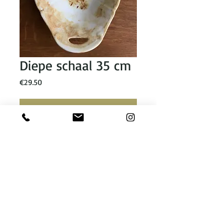
Diepe schaal 35 cm
Prijs
€29.50
Voeg toe aan winkelmandje
Diepe serveerschaal met oortjes. 35 
cm lang en 5 cm hoog.
theone@toonbeeld.nu