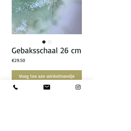
Gebaksschaal 26 cm
Prijs
€29.50
Voeg toe aan winkelmandje
Platte gebaksschaal 26 cm doorsnede. 
Op de detailfoto zie je mooi de 
werking van de kristallen van het 
glazuur.