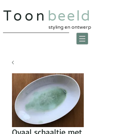
Toon
beeld
styling en ontwerp
Ovaal schaaltje met