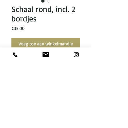
Schaal rond, incl. 2
bordjes
Prijs
€35.00
Voeg toe aan winkelmandje
lengte incl. oren 26,5 cm. Prijs incl 2 
bordjes.
theone@toonbeeld.nu
2021 copyright Theone van der Eerden